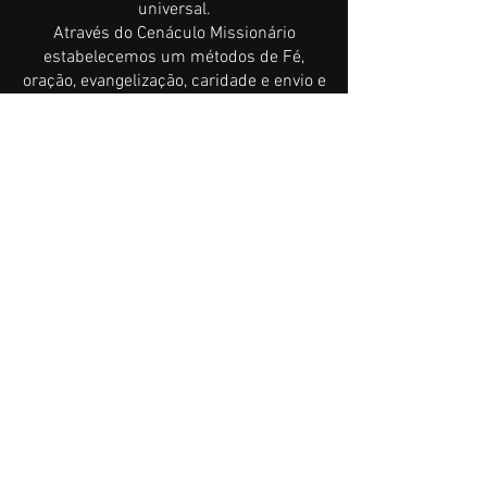
universal.
Através do Cenáculo Missionário
estabelecemos um métodos de Fé,
oração, evangelização, caridade e envio e
o principal: um tempo com nosso Deus
em favor dos pagãos. Este é um método
que nós temos para Evangelização, para
que os pagãos cheguem a fazer parte da
Eucaristia, ao Batismo e a força de Deus,
ORAÇÃO
RECURSO